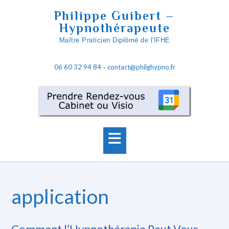
S
Philippe Guibert –
k
Hypnothérapeute
i
Maître Praticien Diplômé de l'IFHE
p
t
06 60 32 94 84
contact@philghypno.fr
o
-
c
o
n
t
e
n
t
application
Comment l’Hypnothérapie Peut Vous