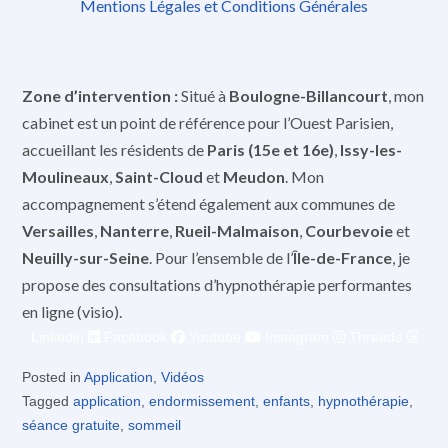
Mentions Légales et Conditions Générales
Zone d’intervention :
Situé à
Boulogne-Billancourt
, mon
cabinet est un point de référence pour l’Ouest Parisien,
accueillant les résidents de
Paris (15e et 16e)
,
Issy-les-
Moulineaux
,
Saint-Cloud
et
Meudon
. Mon
accompagnement s’étend également aux communes de
Versailles
,
Nanterre
,
Rueil-Malmaison
,
Courbevoie
et
Neuilly-sur-Seine
. Pour l’ensemble de l’
Île-de-France
, je
propose des consultations d’hypnothérapie performantes
en ligne (visio).
Linkedin
Facebook
Youtube
Instagram
Threads
Posted in
Application
,
Vidéos
Tagged
application
,
endormissement
,
enfants
,
hypnothérapie
,
séance gratuite
,
sommeil