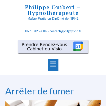
S
Philippe Guibert –
k
Hypnothérapeute
i
Maître Praticien Diplômé de l'IFHE
p
t
06 60 32 94 84
contact@philghypno.fr
o
-
c
o
n
t
e
n
t
Arrêter de fumer