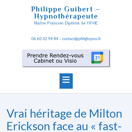
S
Philippe Guibert –
k
Hypnothérapeute
i
Maître Praticien Diplômé de l'IFHE
p
t
06 60 32 94 84
contact@philghypno.fr
o
-
c
o
n
t
e
n
t
Vrai héritage de Milton
Erickson face au « fast-