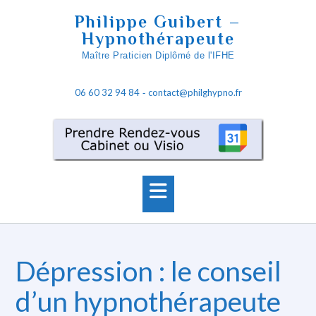
S
Philippe Guibert –
k
Hypnothérapeute
i
Maître Praticien Diplômé de l'IFHE
p
t
06 60 32 94 84
contact@philghypno.fr
o
-
c
o
n
t
e
n
t
Dépression : le conseil
d’un hypnothérapeute