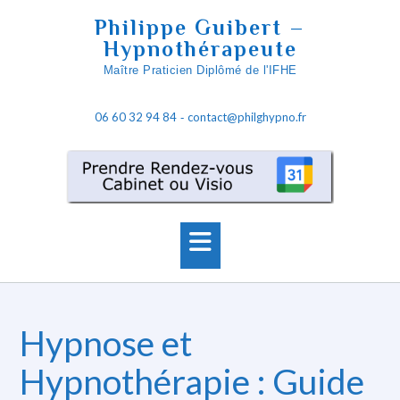
S
Philippe Guibert –
k
Hypnothérapeute
i
Maître Praticien Diplômé de l'IFHE
p
t
06 60 32 94 84
contact@philghypno.fr
o
-
c
o
n
t
e
n
t
Hypnose et
Hypnothérapie : Guide