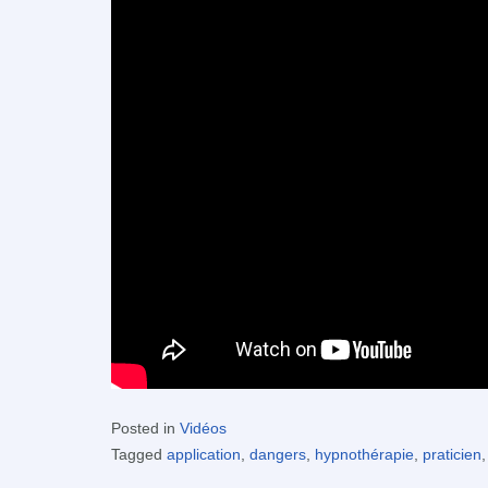
Posted in
Vidéos
Tagged
application
,
dangers
,
hypnothérapie
,
praticien