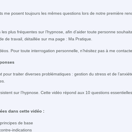
ts me posent toujours les mêmes questions lors de notre première renco
s les plus fréquentes sur l’hypnose, afin d’aider toute personne souh
 de travail, détaillée sur ma page : Ma Pratique.
éos. Pour toute interrogation personnelle, n’hésitez pas à me contact
éponses
our traiter diverses problématiques : gestion du stress et de l’anxiété
es.
istent sur l’hypnose. Cette vidéo répond aux 10 questions essentielle
ées dans cette vidéo :
 principes de base
contre-indications