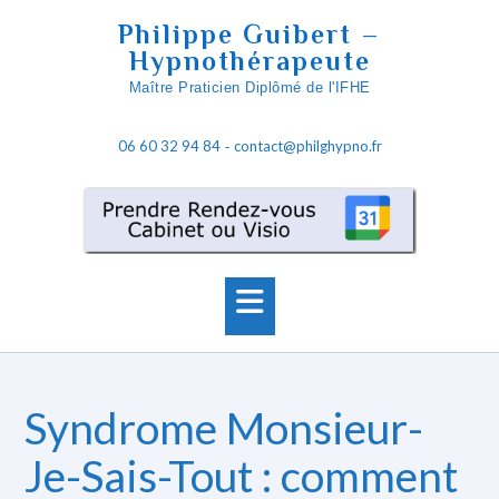
S
Philippe Guibert –
k
Hypnothérapeute
i
Maître Praticien Diplômé de l'IFHE
p
t
06 60 32 94 84
contact@philghypno.fr
o
-
c
o
n
t
e
n
t
Syndrome Monsieur-
Je-Sais-Tout : comment