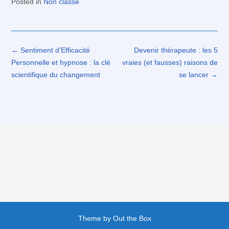
Posted in
Non classé
Post
←
Sentiment d’Efficacité
Devenir thérapeute : les 5
navigation
Personnelle et hypnose : la clé
vraies (et fausses) raisons de
scientifique du changement
se lancer
→
Theme by
Out the Box