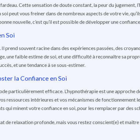
ardeau. Cette sensation de doute constant, la peur du jugement, l’hés
oi peut vous freiner dans de nombreux aspects de votre vie, qu’ils
bonne nouvelle, c’est qu’il est possible de développer une confiance
n Soi
é. Il prend souvent racine dans des expériences passées, des croyan
 une faible estime de soi, et une difficulté à reconnaître sa propre
succès, et une tendance à se sous-estimer.
ster la Confiance en Soi
ode particulièrement efficace. L’hypnothérapie est une approche d
 vos ressources intérieures et vos mécanismes de fonctionnement l
s qui minent votre confiance en soi, pour les remplacer par des sch
at de relaxation profonde, mais vous restez conscient(e) et maître