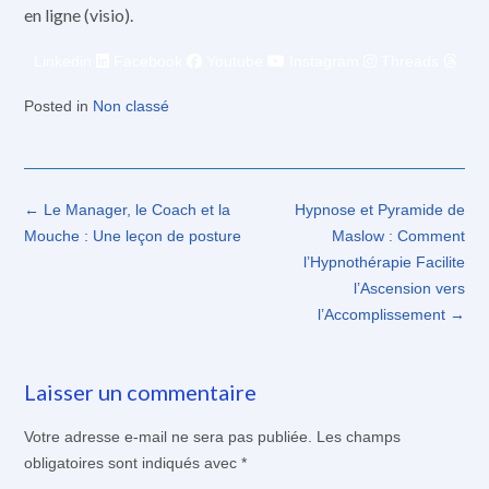
en ligne (visio).
Linkedin
Facebook
Youtube
Instagram
Threads
Posted in
Non classé
Post
←
Le Manager, le Coach et la
Hypnose et Pyramide de
navigation
Mouche : Une leçon de posture
Maslow : Comment
l’Hypnothérapie Facilite
l’Ascension vers
l’Accomplissement
→
Laisser un commentaire
Votre adresse e-mail ne sera pas publiée.
Les champs
obligatoires sont indiqués avec
*