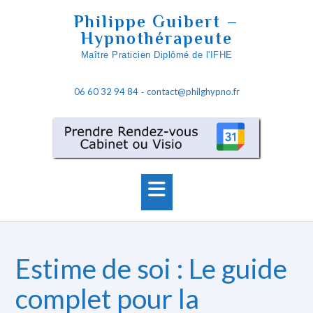
S
Philippe Guibert –
k
Hypnothérapeute
i
Maître Praticien Diplômé de l'IFHE
p
t
06 60 32 94 84
contact@philghypno.fr
o
-
c
o
n
t
e
n
t
Estime de soi : Le guide
complet pour la