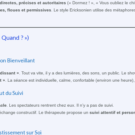
directes, précises et autoritaires
(« Dormez ! », « Vous oubliez le chif
tes, floues et permissives
. Le style Ericksonien utilise des métaphore
 Quand ? »)
on Bienveillant
rdissant »
. Tout va vite, il y a des lumières, des sons, un public. Le sho
t »
. La séance est individuelle, calme, confortable (environ une heure),
ut du Suivi
acle
. Les spectateurs rentrent chez eux. Il n’y a pas de suivi.
échange constructif. Le thérapeute propose un
suivi attentif et perso
estissement sur Soi