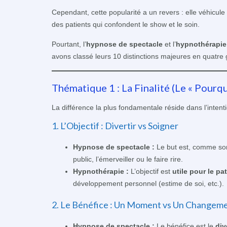
Cependant, cette popularité a un revers : elle véhicu
des patients qui confondent le show et le soin.
Pourtant, l’
hypnose de spectacle
et l’
hypnothérapie
avons classé leurs 10 distinctions majeures en quatre
Thématique 1 : La Finalité (Le « Pourqu
La différence la plus fondamentale réside dans l’intent
1. L’Objectif : Divertir vs Soigner
Hypnose de spectacle :
Le but est, comme son
public, l’émerveiller ou le faire rire.
Hypnothérapie :
L’objectif est
utile pour le pa
développement personnel (estime de soi, etc.).
2. Le Bénéfice : Un Moment vs Un Changem
Hypnose de spectacle :
Le bénéfice est le
div