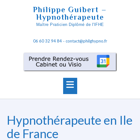
S
Philippe Guibert –
k
Hypnothérapeute
i
Maître Praticien Diplômé de l'IFHE
p
t
06 60 32 94 84
contact@philghypno.fr
o
-
c
o
n
t
e
n
t
Hypnothérapeute en Ile
de France