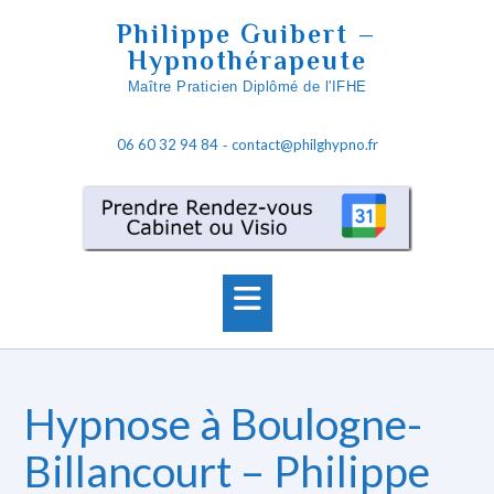
S
Philippe Guibert –
k
Hypnothérapeute
i
Maître Praticien Diplômé de l'IFHE
p
t
06 60 32 94 84
contact@philghypno.fr
o
-
c
o
n
t
e
n
t
Hypnose à Boulogne-
Billancourt – Philippe